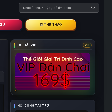
Tìm kiếm phim
I GÚ
⚽ THỂ THAO