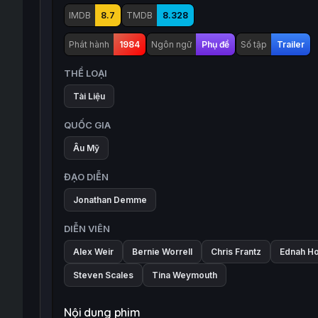
IMDB
8.7
TMDB
8.328
Phát hành
1984
Ngôn ngữ
Phụ đề
Số tập
Trailer
THỂ LOẠI
Tài Liệu
QUỐC GIA
Âu Mỹ
ĐẠO DIỄN
Jonathan Demme
DIỄN VIÊN
Alex Weir
Bernie Worrell
Chris Frantz
Ednah Ho
Steven Scales
Tina Weymouth
Nội dung phim