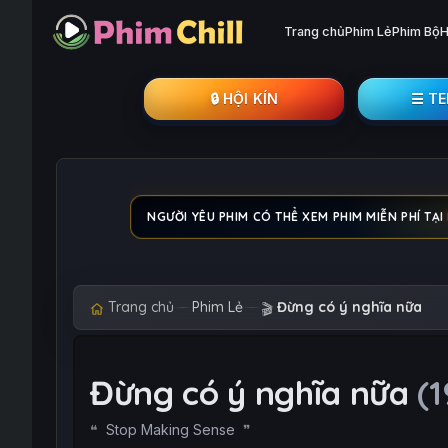
Trang chủ
Phim Lẻ
Phim Bộ
H
🔒︎ HỘI KÍN
☰ T
NGƯỜI YÊU PHIM CÓ THỂ XEM PHIM MIỄN PHÍ TẠI
Trang chủ
Phim Lẻ
Đừng có ý nghĩa nữa
🎬
Đừng có ý nghĩa nữa
(
Stop Making Sense