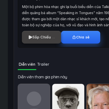
Một bộ phim hòa nhạc ghi lại buổi biểu diễn của Tal
diễn quảng bá album “Speaking in Tongues” năm 1983
được tham gia bởi một dàn nhạc sĩ khách mời, tạo n
toàn bộ sự nghiệp của họ, với vũ đạo và hình ảnh sán
Sắp Chiếu
Chia sẻ
Diễn viên
Trailer
Diễn viên tham gia phim này