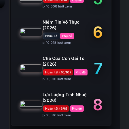
▷ 10,008 lượt xem
Niềm Tin Vô Thực
6
(2026)
Phim Lẻ
Phụ đề
▷ 10,018 lượt xem
Cha Của Con Gái Tôi
7
(2026)
Hoàn tất (10/10)
Phụ đề
▷ 10,016 lượt xem
Lực Lượng Tinh Nhuệ
8
(2026)
Hoàn tất (6/6)
Phụ đề
▷ 10,010 lượt xem