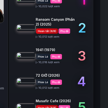
Phim Lẻ
Phụ đề
▷ 10,022 lượt xem
Ransom Canyon (Phần
2
2)
(2025)
Hoàn tất (8/8)
Phụ đề
▷ 10,012 lượt xem
1941
(1979)
3
Phim Lẻ
Phụ đề
▷ 10,018 lượt xem
72 GIỜ
(2026)
4
Phim Lẻ
Phụ đề
xem
▷ 10,012 lượt xem
Musafir Cafe
(2026)
5
Hoàn tất (8/8)
Phụ đề