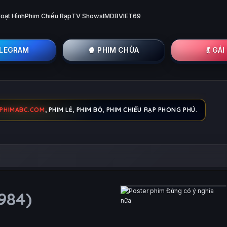
oạt Hình
Phim Chiếu Rạp
TV Shows
IMDB
VIET69
ELEGRAM
🍿 PHIM CHÙA
💃 GÁ
PHIMABC.COM
, PHIM LẺ, PHIM BỘ, PHIM CHIẾU RẠP PHONG PHÚ.
1984)