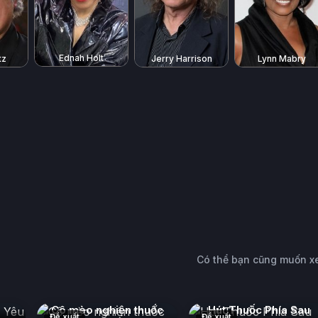
Ednah Holt
tz
Jerry Harrison
Lynn Mabry
Có thể bạn cũng muốn 
Yêu
Cô mèo nghiện thuốc
Hút Thuốc Phía Sau
Đề xuất
Đề xuất