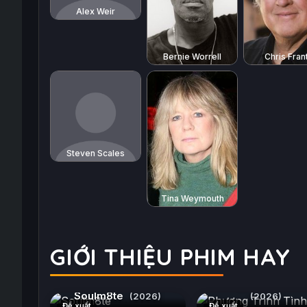
Alex Weir
Bernie Worrell
Chris Fran
Steven Scales
Tina Weymouth
GIỚI THIỆU PHIM HAY
Phương Trình Tình 
Soulm8te
(2026)
(2026)
Đề xuất
Đề xuất