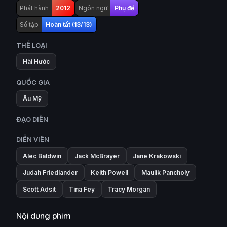
Phát hành
2012
Ngôn ngữ
Phụ đề
Số tập
Hoàn tất (13/13)
THỂ LOẠI
Hài Hước
QUỐC GIA
Âu Mỹ
ĐẠO DIỄN
DIỄN VIÊN
Alec Baldwin
Jack McBrayer
Jane Krakowski
Judah Friedlander
Keith Powell
Maulik Pancholy
Scott Adsit
Tina Fey
Tracy Morgan
Nội dung phim