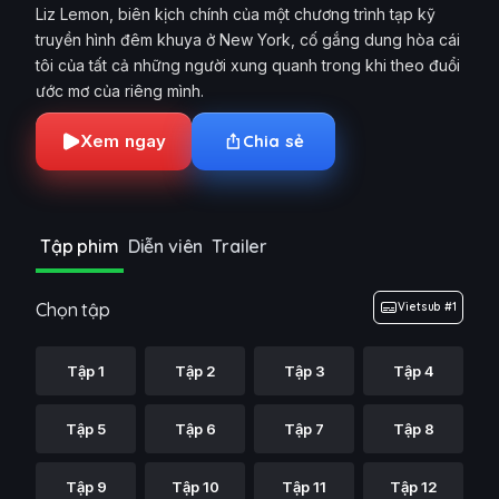
Liz Lemon, biên kịch chính của một chương trình tạp kỹ
truyền hình đêm khuya ở New York, cố gắng dung hòa cái
tôi của tất cả những người xung quanh trong khi theo đuổi
ước mơ của riêng mình.
Xem ngay
Chia sẻ
Tập phim
Diễn viên
Trailer
Chọn tập
Vietsub #1
Tập 1
Tập 2
Tập 3
Tập 4
Tập 5
Tập 6
Tập 7
Tập 8
Tập 9
Tập 10
Tập 11
Tập 12