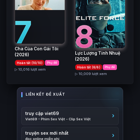
7
8
Cha Của Con Gái Tôi
Lực Lượng Tinh Nhuệ
(2026)
(2026)
Hoàn tất (10/10)
Phụ đề
Hoàn tất (6/6)
Phụ đề
▷ 10,016 lượt xem
▷ 10,009 lượt xem
truy cập viet69
Viet69 - Phim Sex Việt - Clip Sex Việt
truyện sex mới nhất
đọc online miễn phí