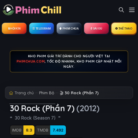
🔒︎ HỘI KÍN
☰ TELEGRAM
🍿 PHIM CHÙA
💃 GÁI GÚ
⚽ THỂ THAO
KHO PHIM GIẢI TRÍ DÀNH CHO NGƯỜI VIỆT TẠI
PHIMCHUA.COM
, TỐC ĐỘ NHANH, KHO PHIM CẬP NHẬT MỖI
NGÀY.
Trang chủ
Phim Bộ
🎬
30 Rock (Phần 7)
30 Rock (Phần 7)
(2012)
30 Rock (Season 7)
IMDB
8.3
TMDB
7.492