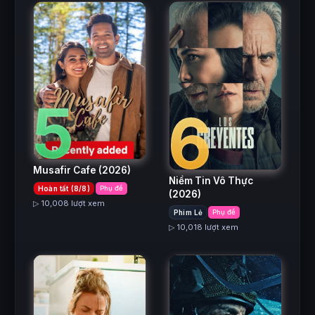
5
6
Musafir Cafe
(2026)
Niềm Tin Vô Thực
Hoàn tất (8/8)
Phụ đề
(2026)
▷ 10,008 lượt xem
Phim Lẻ
Phụ đề
▷ 10,018 lượt xem