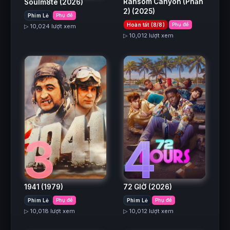
Ransom Canyon (Phần
Soulm8te
(2026)
2)
(2025)
Phim Lẻ
Phụ đề
Hoàn tất (8/8)
Phụ đề
▷ 10,024 lượt xem
▷ 10,012 lượt xem
3
4
1941
(1979)
72 GIỜ
(2026)
Phim Lẻ
Phụ đề
Phim Lẻ
Phụ đề
▷ 10,018 lượt xem
▷ 10,012 lượt xem