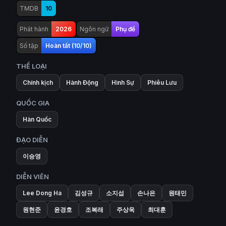
TMDB
10
Phát hành
2026
Ngôn ngữ
Phụ đề
Số tập
Hoàn tất (10/10)
THỂ LOẠI
Chính kịch
Hành Động
Hình Sự
Phiêu Lưu
QUỐC GIA
Hàn Quốc
ĐẠO DIỄN
이승영
DIỄN VIÊN
Lee Dong Ha
김성규
소지섭
손나은
원태민
원현준
윤경호
조복래
주상욱
최대훈