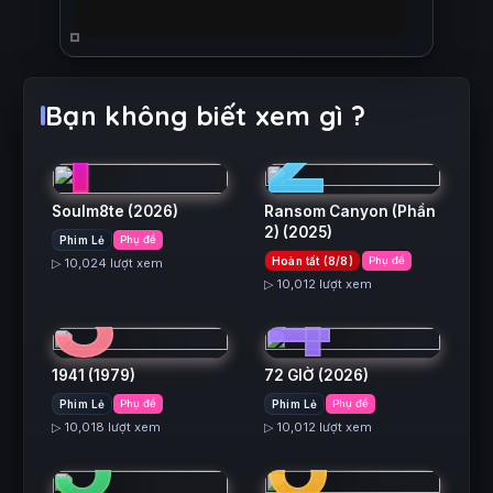
1
2
Bạn không biết xem gì ?
Soulm8te
(2026)
Ransom Canyon (Phần
2)
(2025)
Phim Lẻ
Phụ đề
3
4
Hoàn tất (8/8)
Phụ đề
▷ 10,024 lượt xem
▷ 10,012 lượt xem
1941
(1979)
72 GIỜ
(2026)
5
6
Phim Lẻ
Phụ đề
Phim Lẻ
Phụ đề
▷ 10,018 lượt xem
▷ 10,012 lượt xem