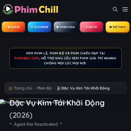
🔒︎ HỘI KÍN
☰ TELEGRAM
🍿 PHIM CHÙA
💃 GÁI GÚ
⚽ THỂ THAO
XEM PHIM LẺ, PHIM BỘ VÀ PHIM CHIẾU RẠP TẠI
PHIMABC.COM
, HỖ TRỢ NHU CẦU XEM PHIM GIẢI TRÍ NHANH
CHÓNG MỌI LÚC MỌI NƠI.
Trang chủ
Phim Bộ
🎬
Đặc Vụ Kim Tái Khởi Động
Đặc Vụ Kim Tái Khởi Động
(2026)
Agent Kim Reactivated