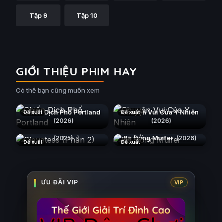
Tập 9
Tập 10
GIỚI THIỆU PHIM HAY
Có thể bạn cũng muốn xem
Chiến Dịch Phố Portland
Chuyện Vui Của Y Nhiên
Đề xuất
Đề xuất
(2026)
(2026)
Clevatess (Phần 2)
Bà Đồng Muifei
(2025)
(2026)
Đề xuất
Đề xuất