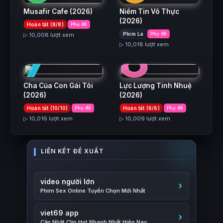
Musafir Cafe
(2026)
Niềm Tin Vô Thực
(2026)
Hoàn tất (8/8)
Phụ đề
7
8
Phim Lẻ
Phụ đề
▷ 10,008 lượt xem
▷ 10,018 lượt xem
Cha Của Con Gái Tôi
Lực Lượng Tinh Nhuệ
(2026)
(2026)
Hoàn tất (10/10)
Phụ đề
Hoàn tất (6/6)
Phụ đề
▷ 10,016 lượt xem
▷ 10,009 lượt xem
video người lớn
Phim Sex Online Tuyển Chọn Mới Nhất
viet69 app
Cập Nhật Clip Hot Nhanh Nhất Hiện Nay