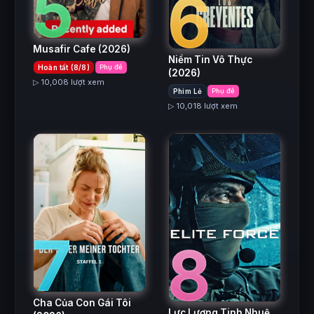
5
6
Musafir Cafe
(2026)
Niềm Tin Vô Thực
Hoàn tất (8/8)
Phụ đề
(2026)
▷ 10,008 lượt xem
Phim Lẻ
Phụ đề
▷ 10,018 lượt xem
7
8
Cha Của Con Gái Tôi
Lực Lượng Tinh Nhuệ