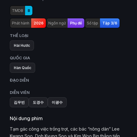
TMDB
8
Phát hành
2026
Ngôn ngữ
Phụ đề
Số tập
Tập 3/6
THỂ LOẠI
Hài Hước
QUỐC GIA
Hàn Quốc
ĐẠO DIỄN
DIỄN VIÊN
김우빈
도경수
이광수
Nội dung phim
Tạm gác công việc trồng trọt, các bác “nông dân” Lee
Kwang Soo, Doh Kyung Soo và Kim Woo Bin thẳng tiến