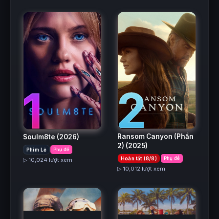
2
1
Ransom Canyon (Phần
Soulm8te
(2026)
2)
(2025)
Phim Lẻ
Phụ đề
Hoàn tất (8/8)
Phụ đề
▷ 10,024 lượt xem
▷ 10,012 lượt xem