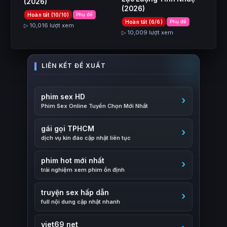
(2026)
(2026)
Hoàn tất (10/10)
Phụ đề
Hoàn tất (6/6)
Phụ đề
▷ 10,016 lượt xem
▷ 10,009 lượt xem
phim sex HD
Phim Sex Online Tuyển Chọn Mới Nhất
gái gọi TPHCM
dịch vụ kín đáo cập nhật liên tục
phim hot mới nhất
trải nghiệm xem phim ổn định
truyện sex hấp dẫn
full nội dung cập nhật nhanh
viet69 net