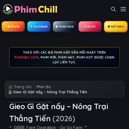
🔒︎ HỘI KÍN
☰ TELEGRAM
🍿 PHIM CHÙA
💃 GÁI GÚ
⚽ THỂ THAO
THEO DÕI CÁC BỘ PHIM HẤP DẪN MỖI NGÀY TRÊN
PHIMABC.COM
, PHIM MỚI, PHIM HAY, PHIM HOT ĐƯỢC CHỌN
LỌC LIÊN TỤC.
Trang chủ
Phim Bộ
🎬
Gieo Gì Gặt nấy – Nông Trại Thẳng Tiến
Gieo Gì Gặt nấy – Nông Trại
Thẳng Tiến
(2026)
GBRB: Farm Operation - Go Go Farm