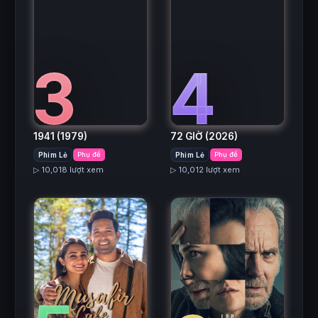
3
4
1941
(1979)
72 GIỜ
(2026)
Phim Lẻ
Phụ đề
Phim Lẻ
Phụ đề
▷ 10,018 lượt xem
▷ 10,012 lượt xem