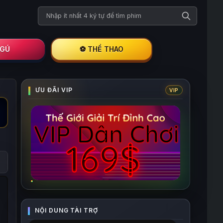
Tìm kiếm phim
I GÚ
⚽ THỂ THAO