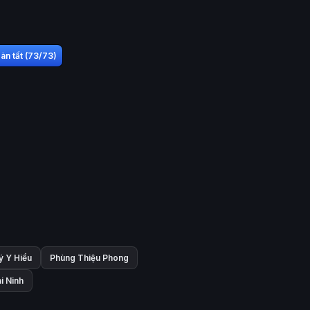
àn tất (73/73)
ý Y Hiểu
Phùng Thiệu Phong
i Ninh