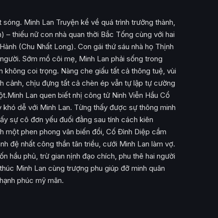
sóng. Minh Lan Truyện kể về quá trình trưởng thành,
h) – thiếu nữ con nhà quan thời Bắc Tống cùng với hai
Hành (Chu Nhất Long). Con gái thứ sáu nhà họ Thịnh
 người. Sớm mồ côi mẹ, Minh Lan phải sống trong
 không coi trọng. Nàng che giấu tất cả thông tuệ, vùi
h cảnh, chịu đựng tất cả chèn ép vẫn tự lập tự cường
uột.Minh Lan quen biết nhị công tử Ninh Viễn Hầu Cổ
y khó dễ với Minh Lan. Từng thấy được sự thông minh
ấy sự cô đơn yếu đuối đằng sau tính cách kiên
nh một phen phong vân biến đổi, Cố Đình Diệp cầm
ành đệ nhất công thần tân triều, cưới Minh Lan làm vợ.
ốn hầu phủ, trừ gian nịnh đạo chích, phu thê hai người
t thúc Minh Lan cùng trượng phu giúp đỡ minh quân
 hạnh phúc mỹ mãn.