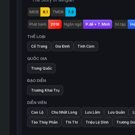
IMDB
8.1
TMDB
7.3
Phát hành
2018
Ngôn ngữ
P.đề + T.Minh
Số tập
Ho
THỂ LOẠI
Cổ Trang
Gia Đình
Tình Cảm
QUỐC GIA
Trung Quốc
ĐẠO DIỄN
Trương Khai Trụ
DIỄN VIÊN
Cao Lộ
Chu Nhất Long
Lưu Lâm
Lưu Quân
L
Tào Thúy Phân
Thi Thi
Triệu Lệ Dĩnh
Trương Gia