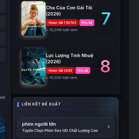
Cha Của Con Gái Tôi
7
(2026)
Hoàn tất (10/10)
Phụ đề
▷ 10,048 lượt xem
Lực Lượng Tinh Nhuệ
8
(2026)
Hoàn tất (6/6)
Phụ đề
▷ 10,030 lượt xem
xem
phim người lớn
Tuyển Chọn Phim Sex HD Chất Lượng Cao