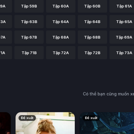
59A
Tập 59B
Tập 60A
Tập 60B
Tập 61A
63A
Tập 63B
Tập 64A
Tập 64B
Tập 65A
67A
Tập 67B
Tập 68A
Tập 68B
Tập 69A
71A
Tập 71B
Tập 72A
Tập 72B
Tập 73A
Có thể bạn cũng muốn 
Đề xuất
Đề xuất