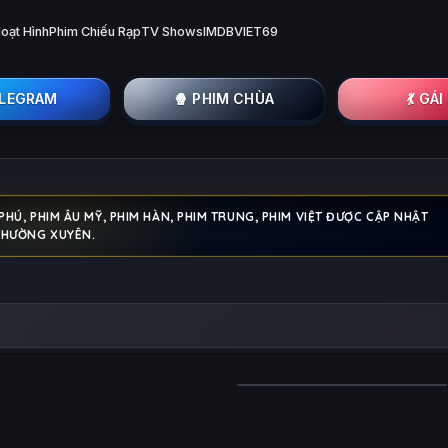
oạt Hình
Phim Chiếu Rạp
TV Shows
IMDB
VIET69
ELEGRAM
🍿 PHIM CHÙA
💃 GÁ
Ú, PHIM ÂU MỸ, PHIM HÀN, PHIM TRUNG, PHIM VIỆT ĐƯỢC CẬP NHẬT
THƯỜNG XUYÊN.