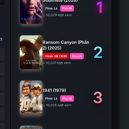
Soulm8te
(2026)
1
Phim Lẻ
Phụ đề
▷ 10,029 lượt xem
#3
Ransom Canyon (Phần
2
2)
(2025)
Hoàn tất (8/8)
Phụ đề
▷ 10,031 lượt xem
1941
(1979)
3
Phim Lẻ
Phụ đề
▷ 10,025 lượt xem