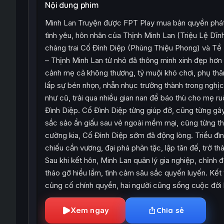
Nội dung phim
Minh Lan Truyện được FPT Play mua bản quyền phát 
tình yêu, hôn nhân của Thịnh Minh Lan (Triệu Lệ Dĩn
chàng trai Cố Đình Diệp (Phùng Thiệu Phong) và Tề 
– Thịnh Minh Lan từ nhỏ đã thông minh xinh đẹp hơn
cảnh mẹ cả không thương, tỷ muội khó chơi, phụ thân
lấp sự bén nhọn, nhẫn nhục trưởng thành trong nghịc
như cũ, trải qua nhiều gian nan để báo thù cho mẹ r
Đình Diệp. Cố Đình Diệp từng giúp đỡ, cũng từng gâ
sắc sảo ẩn giấu sau vẻ ngoài mềm mại, cũng từng th
cường kia, Cố Đình Diệp sớm đã động lòng. Triều đì
chiếu cần vương, đại phá phản tặc, lập tân đế, trở th
Sau khi kết hôn, Minh Lan quản lý gia nghiệp, chỉnh đ
tháo gỡ hiểu lầm, tình cảm sâu sắc quyến luyến. Kế
củng cố chính quyền, hai người cũng sống cuộc đời
Xem ngay
Chia sẻ