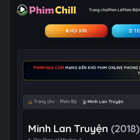
Trang chủ
Phim Lẻ
Phim Bộ
H
🔒︎ HỘI KÍN
☰ T
PHIMCHUA.COM
MANG ĐẾN KHO PHIM ONLINE PHONG PH
Trang chủ
Phim Bộ
Minh Lan Truyện
🎬
Minh Lan Truyện
(2018)
The Story of Minglan