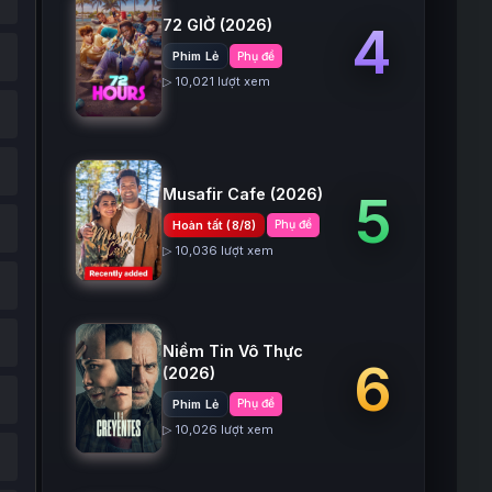
72 GIỜ
(2026)
4
Phim Lẻ
Phụ đề
▷ 10,021 lượt xem
Musafir Cafe
(2026)
5
Hoàn tất (8/8)
Phụ đề
▷ 10,036 lượt xem
Niềm Tin Vô Thực
6
(2026)
Phim Lẻ
Phụ đề
▷ 10,026 lượt xem