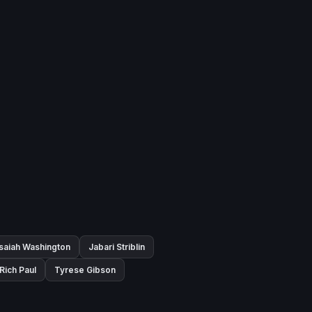
Isaiah Washington
Jabari Striblin
Rich Paul
Tyrese Gibson