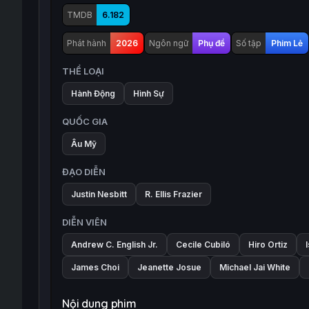
TMDB
6.182
Phát hành
2026
Ngôn ngữ
Phụ đề
Số tập
Phim Lẻ
THỂ LOẠI
Hành Động
Hình Sự
QUỐC GIA
Âu Mỹ
ĐẠO DIỄN
Justin Nesbitt
R. Ellis Frazier
DIỄN VIÊN
Andrew C. English Jr.
Cecile Cubiló
Hiro Ortiz
James Choi
Jeanette Josue
Michael Jai White
Nội dung phim