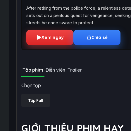
After retiring from the police force, a relentless det
sets out on a perilous quest for vengeance, seeking 
streets he once swore to protect.
Xem ngay
Chia sẻ
Tập phim
Diễn viên
Trailer
Chọn tập
Tập Full
GIỚI THIỆU PHIM HAY