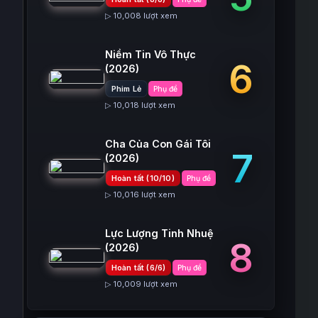
▷ 10,008 lượt xem
Niềm Tin Vô Thực
6
(2026)
Phim Lẻ
Phụ đề
▷ 10,018 lượt xem
Cha Của Con Gái Tôi
7
(2026)
Hoàn tất (10/10)
Phụ đề
▷ 10,016 lượt xem
Lực Lượng Tinh Nhuệ
8
(2026)
Hoàn tất (6/6)
Phụ đề
▷ 10,009 lượt xem