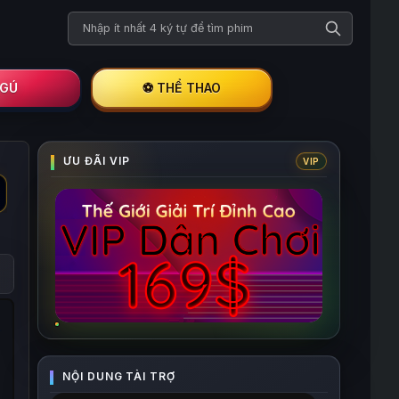
Tìm kiếm phim
I GÚ
⚽ THỂ THAO