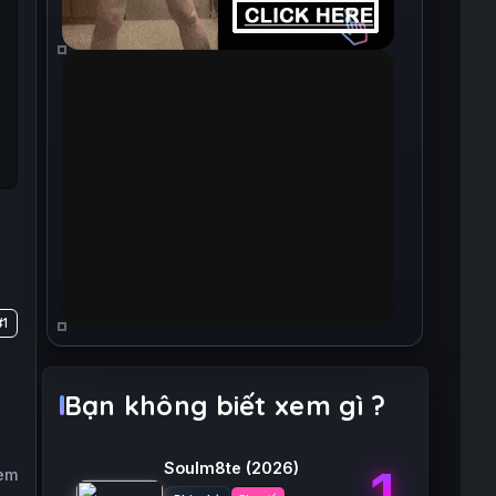
#1
Bạn không biết xem gì ?
Soulm8te
(2026)
1
xem