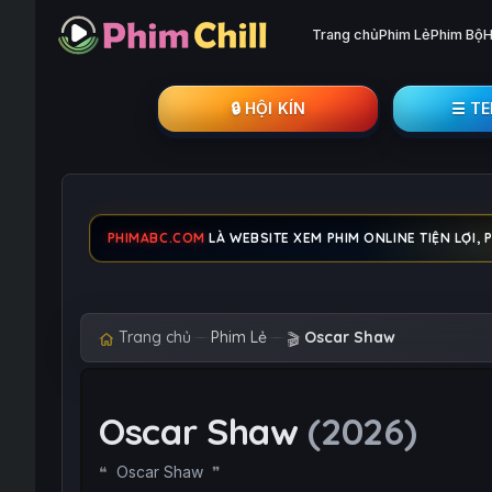
Trang chủ
Phim Lẻ
Phim Bộ
H
🔒︎ HỘI KÍN
☰ T
PHIMABC.COM
LÀ WEBSITE XEM PHIM ONLINE TIỆN LỢI, 
Trang chủ
Phim Lẻ
Oscar Shaw
🎬
Oscar Shaw
(2026)
Oscar Shaw