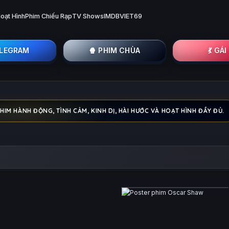
oạt Hình
Phim Chiếu Rạp
TV Shows
IMDB
VIET69
ELEGRAM
🍿 PHIM CHÙA
💃 GÁ
PHIM HÀNH ĐỘNG, TÌNH CẢM, KINH DỊ, HÀI HƯỚC VÀ HOẠT HÌNH ĐẦY ĐỦ.