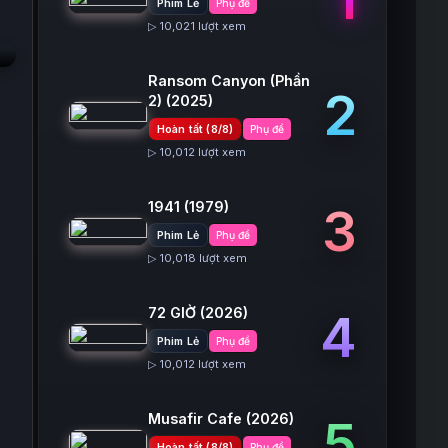
Phim Lẻ
Phụ đề
▷ 10,021 lượt xem
Ransom Canyon (Phần
2
2)
(2025)
Hoàn tất (8/8)
Phụ đề
▷ 10,012 lượt xem
1941
(1979)
3
Phim Lẻ
Phụ đề
▷ 10,018 lượt xem
72 GIỜ
(2026)
4
Phim Lẻ
Phụ đề
▷ 10,012 lượt xem
Musafir Cafe
(2026)
5
Hoàn tất (8/8)
Phụ đề