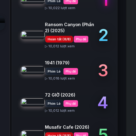
Phim Lẻ
Phụ đề
▷ 10,022 lượt xem
Ransom Canyon (Phần
2
2)
(2025)
Hoàn tất (8/8)
Phụ đề
▷ 10,012 lượt xem
1941
(1979)
3
Phim Lẻ
Phụ đề
▷ 10,018 lượt xem
72 GIỜ
(2026)
4
Phim Lẻ
Phụ đề
▷ 10,012 lượt xem
Musafir Cafe
(2026)
5
Hoàn tất (8/8)
Phụ đề