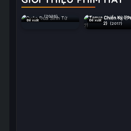
Cuộc Đua Sinh Tử
(2026)
Tanya Chiến Ký (P
Đề xuất
Đề xuất
2)
(2017)