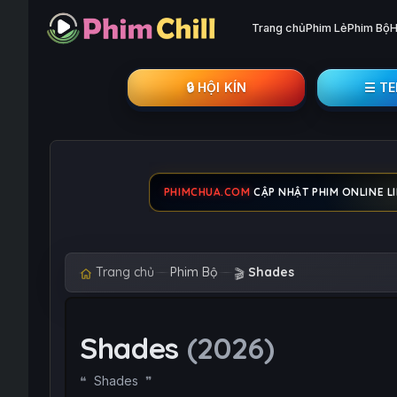
Trang chủ
Phim Lẻ
Phim Bộ
H
🔒︎ HỘI KÍN
☰ T
PHIMCHUA.COM
CẬP NHẬT PHIM ONLINE LI
Trang chủ
Phim Bộ
Shades
🎬
Shades
(2026)
Shades