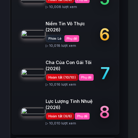
▷ 10,008 lượt xem
Niềm Tin Vô Thực
6
(2026)
Phim Lẻ
Phụ đề
▷ 10,018 lượt xem
Cha Của Con Gái Tôi
7
(2026)
Hoàn tất (10/10)
Phụ đề
▷ 10,016 lượt xem
Lực Lượng Tinh Nhuệ
8
(2026)
Hoàn tất (6/6)
Phụ đề
▷ 10,010 lượt xem