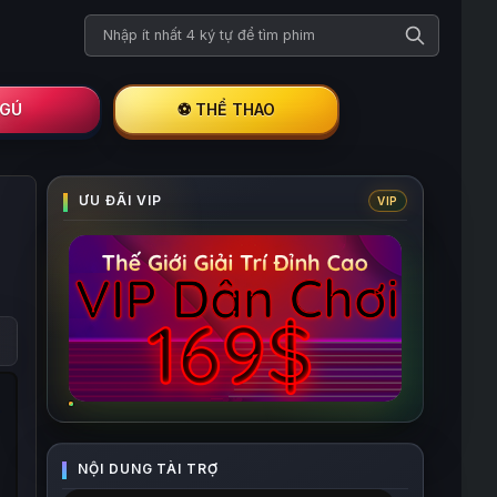
Tìm kiếm phim
I GÚ
⚽ THỂ THAO