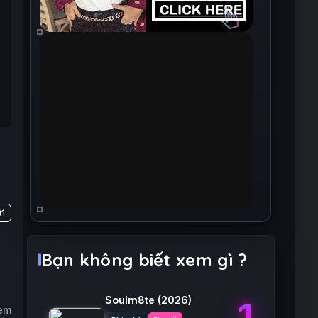
#1
Bạn không biết xem gì ?
Soulm8te
(2026)
1
xem