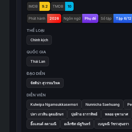
IMDB
9.2
TMDB
10
Phát hành
2026
Ngôn ngữ
Phụ đề
Số tập
Tập 6/12
THỂ LOẠI
Chính kịch
QUỐC GIA
Thái Lan
ĐẠO DIỄN
จัสติน่า สุวรรณวิหค
DIỄN VIÊN
Kulwipa Ngamsukkasemsri
Nunnicha Saehuang
Pe
ปลา เกวลิน อุดมอักษร
ปุยฝ้าย ธาราทิพย์
พลอย จุฑามาศ
อิ๊งแลนด์ ลดามณี
อเล็กซิส ณัฐรินทร์
เบญจณี วัชรวสุนธรา