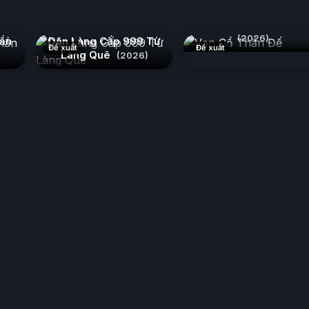
Vạn Cổ Thần Đế
(2026)
hần
Dân Làng Cấp 999 Từ
Đề xuất
Đề xuất
Làng Quê
(2026)