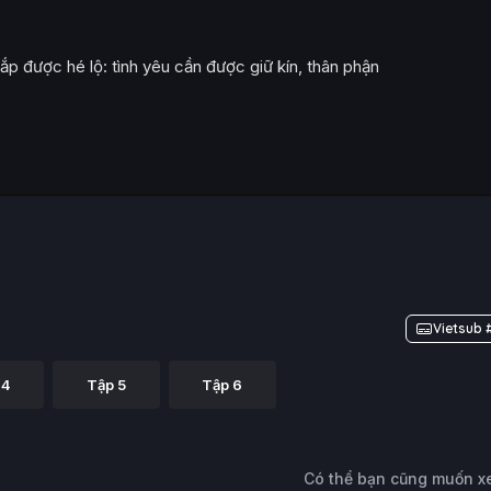
ắp được hé lộ: tình yêu cần được giữ kín, thân phận
Vietsub 
 4
Tập 5
Tập 6
Có thể bạn cũng muốn 