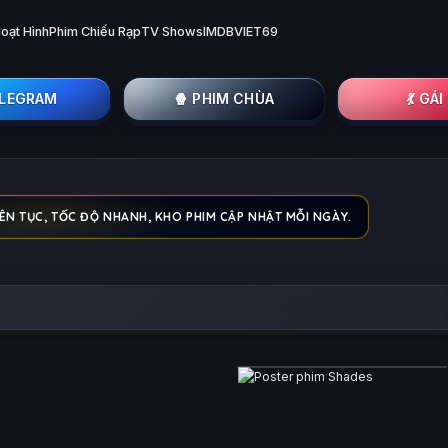
oạt Hình
Phim Chiếu Rạp
TV Shows
IMDB
VIET69
ELEGRAM
🍿 PHIM CHÙA
💃 GÁ
ÊN TỤC, TỐC ĐỘ NHANH, KHO PHIM CẬP NHẬT MỖI NGÀY.