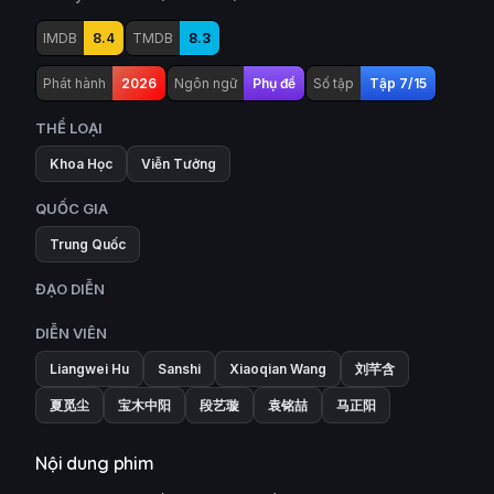
IMDB
8.4
TMDB
8.3
Phát hành
2026
Ngôn ngữ
Phụ đề
Số tập
Tập 7/15
THỂ LOẠI
Khoa Học
Viễn Tưởng
QUỐC GIA
Trung Quốc
ĐẠO DIỄN
DIỄN VIÊN
Liangwei Hu
Sanshi
Xiaoqian Wang
刘芊含
夏觅尘
宝木中阳
段艺璇
袁铭喆
马正阳
Nội dung phim