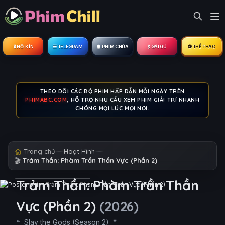
🔒︎ HỘI KÍN
☰ TELEGRAM
🍿 PHIM CHÙA
💃 GÁI GÚ
⚽ THỂ THAO
THEO DÕI CÁC BỘ PHIM HẤP DẪN MỖI NGÀY TRÊN
PHIMABC.COM
, HỖ TRỢ NHU CẦU XEM PHIM GIẢI TRÍ NHANH
CHÓNG MỌI LÚC MỌI NƠI.
Trang chủ
Hoạt Hình
🎬
Trảm Thần: Phàm Trần Thần Vực (Phần 2)
Trảm Thần: Phàm Trần Thần
Vực (Phần 2)
(2026)
Slay the Gods (Season 2)