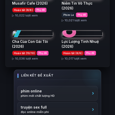
Musafir Cafe
(2026)
Niềm Tin Vô Thực
(2026)
Hoàn tất (8/8)
Phụ đề
7
8
Phim Lẻ
Phụ đề
▷ 10,022 lượt xem
▷ 10,021 lượt xem
Cha Của Con Gái Tôi
Lực Lượng Tinh Nhuệ
(2026)
(2026)
Hoàn tất (10/10)
Phụ đề
Hoàn tất (6/6)
Phụ đề
▷ 10,036 lượt xem
▷ 10,017 lượt xem
phim online
phim mới chất lượng HD
truyện sex full
đọc online miễn phí