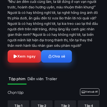
“Như ảm đêm cuối cùng lâm, ta tất đứng ở vạn vạn người
trước, hoành đao hướng uyên, máu nhuộm thiên khung!”
Ngươi là có hay không nghĩ tới, tại nghê hồng óng ánh đô
thị phía dưới, ẩn giấu đến từ xưa lão thần lời nói quái vật?
Ngươi là có hay không nghĩ tới, tại kia treo cao tại thế đầu
người đỉnh trên mặt trăng, đứng lặng lấy canh gác nhân
gian thần minh? Ngươi là có hay không nghĩ tới, tại biển
người mãnh liệt hiện đại trong thành thị, tồn tại thay thế
thần minh hành tẩu nhân gian siêu phàm người?
Xem ngay
Chia sẻ
Tập phim
Diễn viên
Trailer
Chọn tập
Vietsub #1
Tập 1
Tập 2
Tập 3
Tập 4