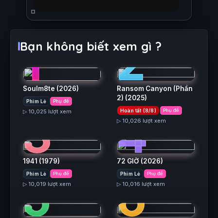
1
2
Bạn không biết xem gì ?
Soulm8te
(2026)
Ransom Canyon (Phần
2)
(2025)
Phim Lẻ
Phụ đề
3
4
Hoàn tất (8/8)
Phụ đề
▷ 10,025 lượt xem
▷ 10,026 lượt xem
1941
(1979)
72 GIỜ
(2026)
5
6
Phim Lẻ
Phụ đề
Phim Lẻ
Phụ đề
▷ 10,019 lượt xem
▷ 10,016 lượt xem