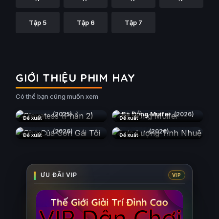
Tập 5
Tập 6
Tập 7
GIỚI THIỆU PHIM HAY
Có thể bạn cũng muốn xem
Clevatess (Phần 2)
Bà Đồng Muifei
(2025)
(2026)
Đề xuất
Đề xuất
Cha Của Con Gái Tôi
Lực Lượng Tinh Nhuệ
(2026)
(2026)
Đề xuất
Đề xuất