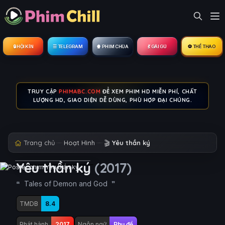
🔒︎ HỘI KÍN
☰ TELEGRAM
🍿 PHIM CHÙA
💃 GÁI GÚ
⚽ THỂ THAO
TRUY CẬP
PHIMABC.COM
ĐỂ XEM PHIM HD MIỄN PHÍ, CHẤT
LƯỢNG HD, GIAO DIỆN DỄ DÙNG, PHÙ HỢP ĐẠI CHÚNG.
Trang chủ
Hoạt Hình
🎬
Yêu thần ký
Yêu thần ký
(2017)
Tales of Demon and God
TMDB
8.4
Phát hành
2017
Ngôn ngữ
Phụ đề