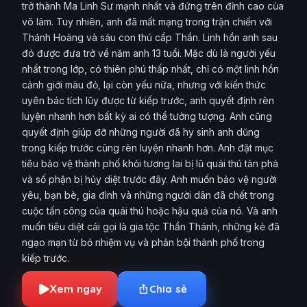
trở thành Ma Linh Sư mạnh nhất và đứng trên đỉnh cao của
võ lâm. Tuy nhiên, anh đã mất mạng trong trận chiến với
Thánh Hoàng và sáu con thú cấp Thần. Linh hồn anh sau
đó được đưa trở về năm anh 13 tuổi. Mặc dù là người yếu
nhất trong lớp, có thiên phú thấp nhất, chỉ có một linh hồn
cảnh giới màu đỏ, lại còn yếu nữa, nhưng với kiến ​​thức
uyên bác tích lũy được từ kiếp trước, anh quyết định rèn
luyện nhanh hơn bất kỳ ai có thể tưởng tượng. Anh cũng
quyết định giúp đỡ những người đã hy sinh anh dũng
trong kiếp trước cũng rèn luyện nhanh hơn. Anh đặt mục
tiêu bảo vệ thành phố khỏi tương lai bị lũ quái thú tàn phá
và số phận bị hủy diệt trước đây. Anh muốn bảo vệ người
yêu, bạn bè, gia đình và những người dân đã chết trong
cuộc tấn công của quái thú hoặc hậu quả của nó. Và anh
muốn tiêu diệt cái gọi là gia tộc Thần Thánh, những kẻ đã
ngạo mạn từ bỏ nhiệm vụ và phản bội thành phố trong
kiếp trước.
Xem ngay
Chia sẻ