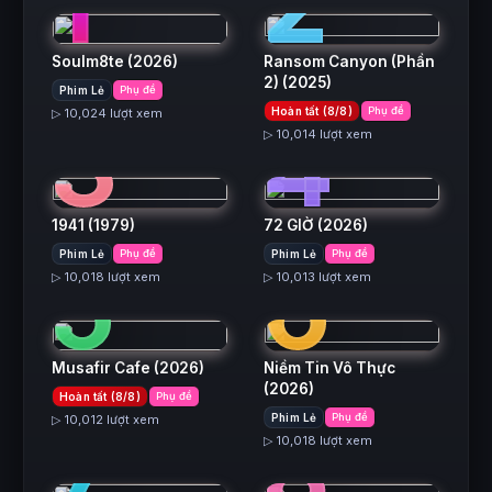
1
2
Soulm8te
(2026)
Ransom Canyon (Phần
2)
(2025)
Phim Lẻ
Phụ đề
3
4
Hoàn tất (8/8)
Phụ đề
▷ 10,024 lượt xem
▷ 10,014 lượt xem
1941
(1979)
72 GIỜ
(2026)
5
6
Phim Lẻ
Phụ đề
Phim Lẻ
Phụ đề
▷ 10,018 lượt xem
▷ 10,013 lượt xem
Musafir Cafe
(2026)
Niềm Tin Vô Thực
(2026)
Hoàn tất (8/8)
Phụ đề
7
8
Phim Lẻ
Phụ đề
▷ 10,012 lượt xem
▷ 10,018 lượt xem