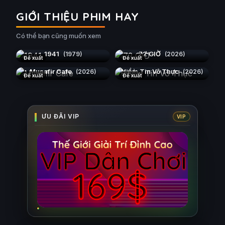
GIỚI THIỆU PHIM HAY
Có thể bạn cũng muốn xem
1941
72 GIỜ
(1979)
(2026)
Đề xuất
Đề xuất
Musafir Cafe
Niềm Tin Vô Thực
(2026)
(2026)
Đề xuất
Đề xuất