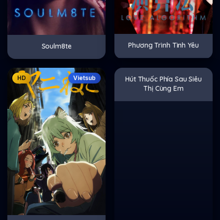
Phương Trình Tình Yêu
Soulm8te
HD
Vietsub
HD
Vietsub
Hút Thuốc Phía Sau Siêu
Thị Cùng Em