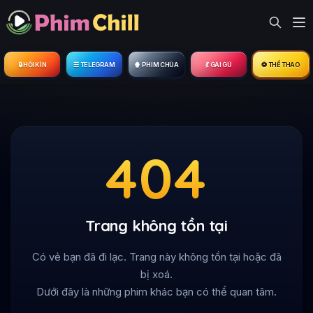
🔒︎ HỘI KÍN
☰ TELEGRAM
🍿 PHIM CHÙA
💃 GÁI GÚ
⚽ THỂ THAO
404
Trang không tồn tại
Có vẻ bạn đã đi lạc. Trang này không tồn tại hoặc đã
bị xoá.
Dưới đây là những phim khác bạn có thể quan tâm.