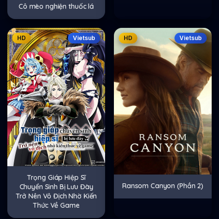
Cô mèo nghiện thuốc lá
HD
Vietsub
HD
Vietsub
Trọng Giáp Hiệp Sĩ
Ransom Canyon (Phần 2)
Chuyển Sinh Bị Lưu Đày
Trở Nên Vô Địch Nhờ Kiến
Thức Về Game