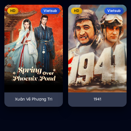
HD
Vietsub
HD
Vietsub
Xuân Về Phượng Trì
1941