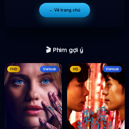
← Về trang chủ
🎬 Phim gợi ý
FHD
Vietsub
HD
Vietsub